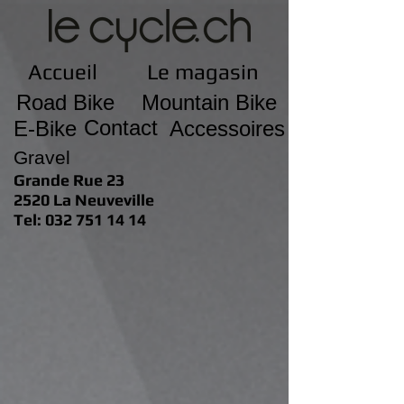
Accueil
Le magasin
Road Bike
Mountain Bike
Contact
E-Bike
Accessoires
Gravel
Grande Rue 23
2520 La Neuveville
Tel: 032 751 14 14